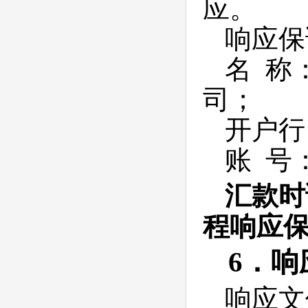
应。
响应保
名
称
司
；
开户行
账
号
汇款时
程
响应
6．
响
响应文