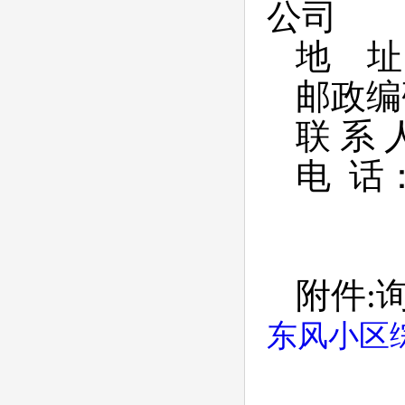
公司
地
址
邮政编
联
系
电
话：0
附件:
东风小区综