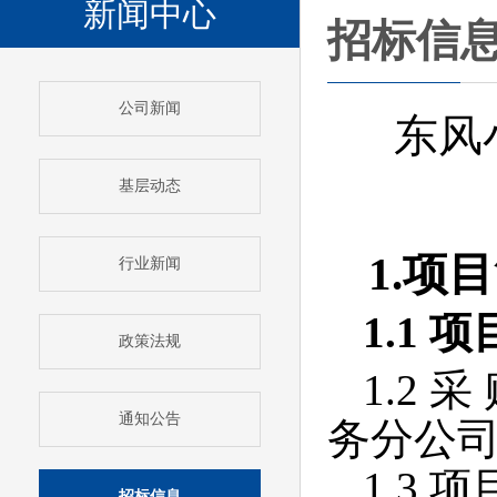
新闻中心
招标信
公司新闻
东风
基层动态
1.
项目
行业新闻
1.1
政策法规
1.2
通知公告
务分公
1.3 
招标信息