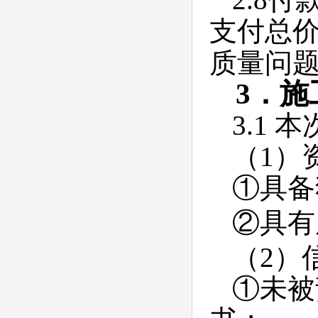
支付总
质量问
3．
施
3.1
（
1）
①具备
②
具有
（
2）
①未被