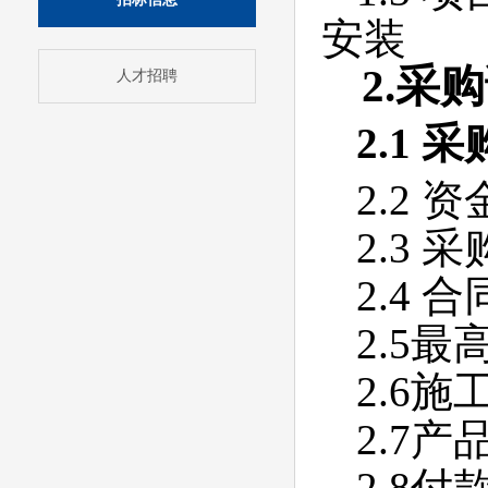
安装
2.
采购
人才招聘
2.1 
2.2
2.3 
2.4
2.5
2.6施
2.
7
产
2.
8
付