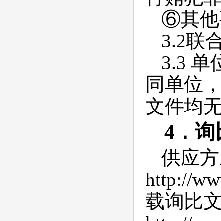
⑥其他要
3.2
3.3
同单位
文件均
4．
询
供应
方
http:
载询比