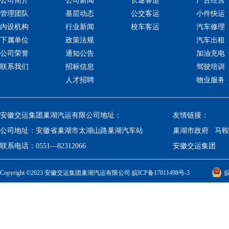
公司简介
公司新闻
长途客运
广告经营
管理团队
基层动态
公交客运
小件快运
内设机构
行业新闻
校车客运
汽车修理
下属单位
政策法规
汽车出租
公司荣誉
通知公告
加油充电
联系我们
招标信息
驾驶培训
人才招聘
物业服务
安徽交运集团巢湖汽运有限公司地址：
友情链接：
公司地址：
安徽省巢湖市太湖山路巢湖汽车站
巢湖市政府
马鞍
联系电话：
0551—82312066
安徽交运集团
Copyright ©2023 安徽交运集团巢湖汽运有限公司
皖ICP备17011498号-3
皖