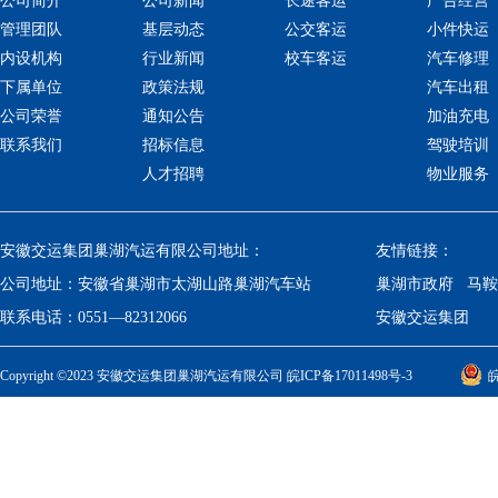
公司简介
公司新闻
长途客运
广告经营
管理团队
基层动态
公交客运
小件快运
内设机构
行业新闻
校车客运
汽车修理
下属单位
政策法规
汽车出租
公司荣誉
通知公告
加油充电
联系我们
招标信息
驾驶培训
人才招聘
物业服务
安徽交运集团巢湖汽运有限公司地址：
友情链接：
公司地址：
安徽省巢湖市太湖山路巢湖汽车站
巢湖市政府
马鞍
联系电话：
0551—82312066
安徽交运集团
Copyright ©2023 安徽交运集团巢湖汽运有限公司
皖ICP备17011498号-3
皖