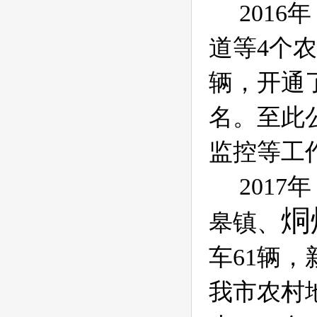
2016
年
道等
4
个农
辆，开通
名。至此
监控等工
2017
年
烔
皋镇、
车
61
辆，
我市农村