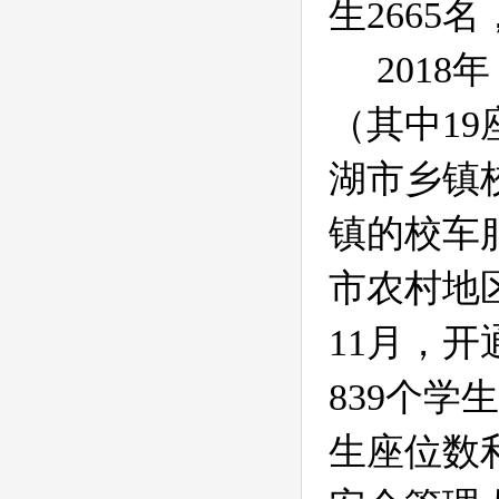
生
2665
名
2018
年
（其中
19
湖市乡镇
镇的校车
市农村地
11
月，开
839
个学生
生座位数