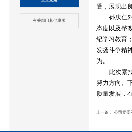
受，展现出
孙庆仁
有关部门其他事项
态度以及整
纪学习教育
发扬斗争精
为
。
此次紧
努力方向。
质量发展，
上一篇：
公司党委