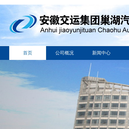
首页
公司概况
新闻中心