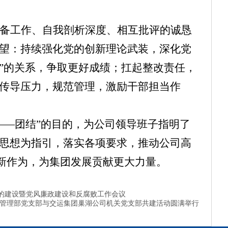
备工作、自我剖析深度、相互批评的诚恳
望：持续强化党的创新理论武装，深化党
”
的关系，争取更好成绩；扛起整改责任，
传导压力，规范管理，激励干部担当作
——
团结
”
的
目的
，为公司领导班子指明了
思想为指引，落实各项要求，推动公司高
新作为，为集团发展贡献更大力量。
党的建设暨党风廉政建设和反腐败工作会议
管理部党支部与交运集团巢湖公司机关党支部共建活动圆满举行