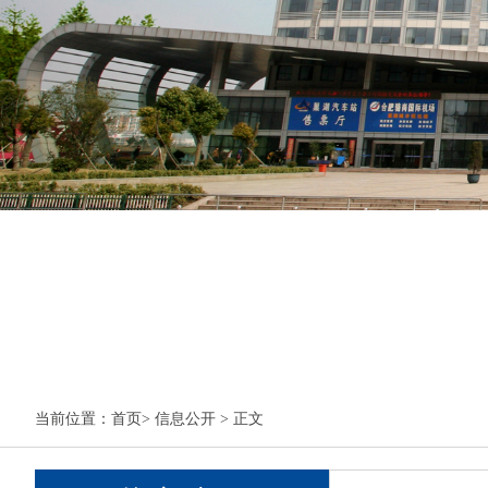
当前位置：
首页
>
信息公开
> 正文