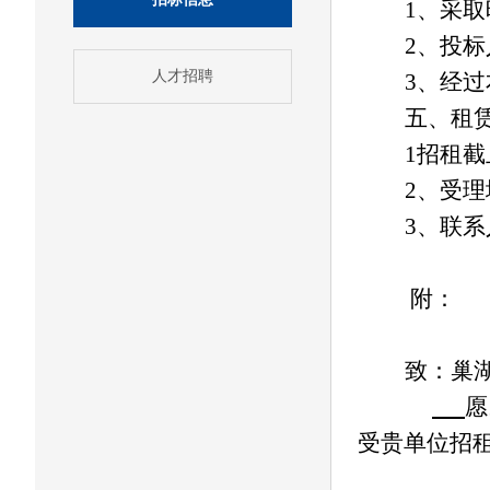
1
、采取
2
、投标
人才招聘
3
、经过
五、租
1
招租截
2
、受理
3
、联系
附：
致：巢
愿
受贵单位招