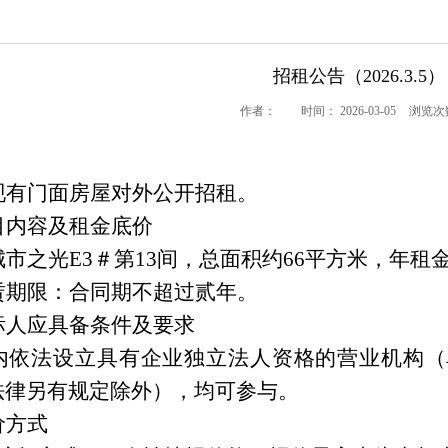
招租公告（2026.3.5）
作者：
时间： 2026-03-05
浏览次
现
有
门面
房
屋
对外公开招租。
目内容及租金
底价
城市之光
E3＃第13间，
总面积约
66
平方米，
年
租
赁期限：合同期不超过贰年。
标人应具备条件及要求
内依法设立具有企业独立法人资格的营业机构（
法律另有规定除外），均可参与。
价方式